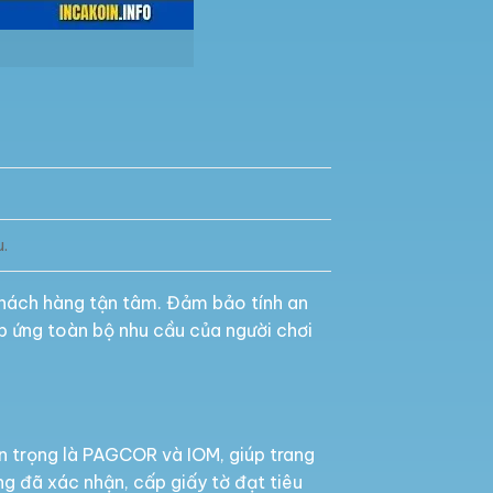
u.
khách hàng tận tâm. Đảm bảo tính an
p ứng toàn bộ nhu cầu của người chơi
n trọng là PAGCOR và IOM, giúp trang
g đã xác nhận, cấp giấy tờ đạt tiêu