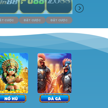
ƯỢC
ĐẶT CƯỢC
ĐẶT CƯỢC
ĐẶT CƯỢC
ĐẶT CƯ