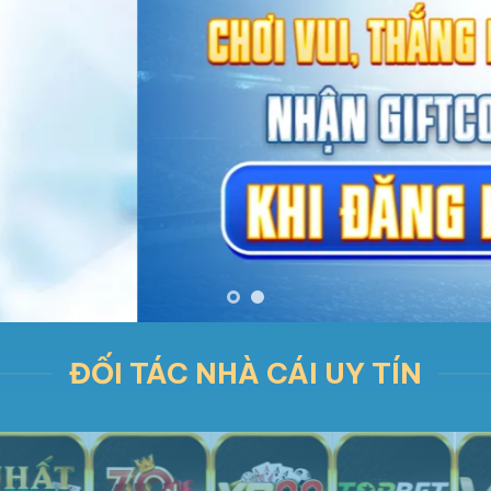
ĐỐI TÁC NHÀ CÁI UY TÍN