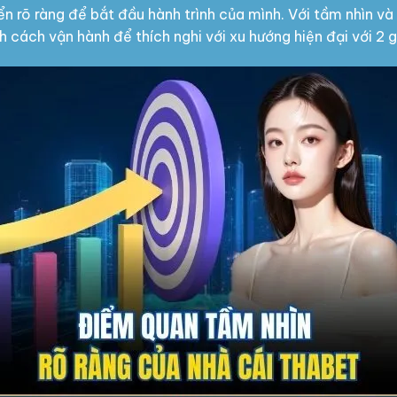
 rõ ràng để bắt đầu hành trình của mình. Với tầm nhìn và s
nh cách vận hành để thích nghi với xu hướng hiện đại với 2 