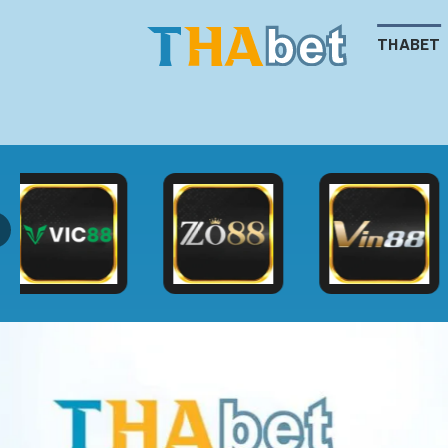
Bỏ
qua
THABET
nội
dung