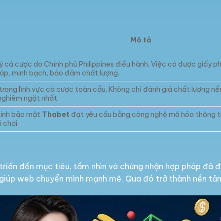
Mô tả
 cá cược do Chính phủ Philippines điều hành. Việc có được giấy ph
áp, minh bạch, bảo đảm chất lượng.
n trong lĩnh vực cá cược toàn cầu. Không chỉ đánh giá chất lượng n
 nghiêm ngặt nhất.
 tính bảo mật
Thabet
đạt yêu cầu bằng công nghệ mã hóa thông t
 chơi.
 triển đến mục tiêu, tầm nhìn và chứng nhận hợp pháp đã 
 giúp web chuyển mình mạnh mẽ. Qua đó trở thành nền tảng