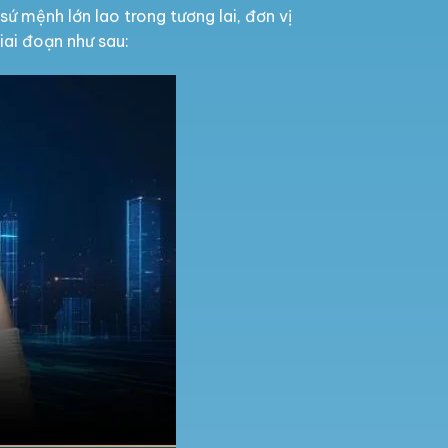
ứ mệnh lớn lao trong tương lai, đơn vị
giai đoạn như sau: