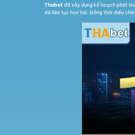
Thabet
đã xây dựng kế hoạch phát triển
đã liên tục học hỏi. Đồng thời điều chỉ