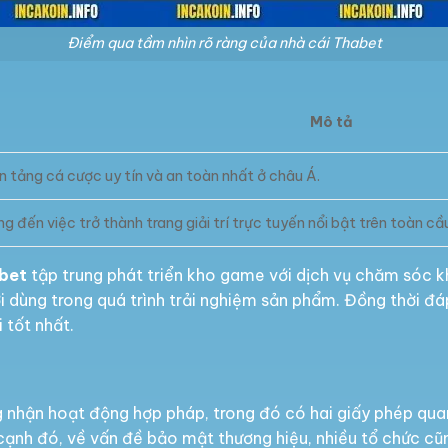
Điểm qua tầm nhìn rõ ràng của nhà cái Thabet
Mô tả
n tảng cá cược uy tín và an toàn nhất ở châu Á.
g đến việc trở thành trang giải trí trực tuyến nổi bật trên toàn cầ
 bet
tập trung phát triển kho game với dịch vụ chăm sóc 
i dùng trong quá trình trải nghiệm sản phẩm. Đồng thời đá
 tốt nhất.
 nhận hoạt động hợp pháp, trong đó có hai giấy phép qua
cạnh đó, về vấn đề bảo mật thương hiệu, nhiều tổ chức cũn