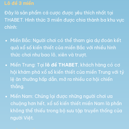
Lô đề 3 miền
Đây là sản phẩm cá cược được yêu thích nhất tại
THABET. Hình thức 3 miền được chia thành ba khu vực
chính:
Miền Bắc: Người chơi có thể tham gia dự đoán kết
quả xổ số kiến thiết của miền Bắc với nhiều hình
thức chơi như bao lô, xiên và trượt.
Miền Trung: Tại
lô đề THABET
, khách hàng có cơ
hội khám phá xổ số kiến thiết của miền Trung với tỷ
lệ ăn thưởng hấp dẫn, mở ra nhiều cơ hội chiến
thắng.
Miền Nam: Chúng lại được những người chơi ưa
chuộng hơn hết, xổ số kiến thiết miền Nam là phần
không thể thiếu trong bộ sưu tập truyền thống của
người Việt.