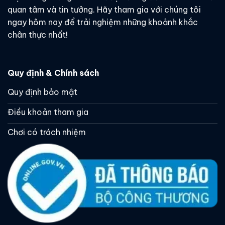
quan tâm và tin tưởng. Hãy tham gia với chúng tôi
ngay hôm nay để trải nghiệm những khoảnh khắc
chân thực nhất!
Quy định & Chính sách
Quy định bảo mật
Điều khoản tham gia
Chơi có trách nhiệm