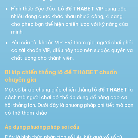
Hình thức độc đáo:
Lô đề THABET
VIP cung cấp
nhiều dạng cược khác nhau như 3 càng, 4 càng,
cho phép bạn thể hiện chiến lược với kỹ năng của
mình.
Yêu cầu tài khoản VIP: Để tham gia, người chơi phải
có tài khoản VIP, điều này tạo nên sự độc quyền và
chất lượng cho thành viên.
Bí kíp chiến thắng lô đề THABET chuẩn
chuyên gia
Một số bí kíp chung giúp chiến thắng
lô đề THABET
là
cách mà người chơi có thể áp dụng để nâng cao cơ
hội thắng lớn. Dưới đây là phương pháp chi tiết mà bạn
có thể tham khảo:
Áp dụng phương pháp soi cầu
Đây là hình thức phân tích số liệu kết quả xổ số từ