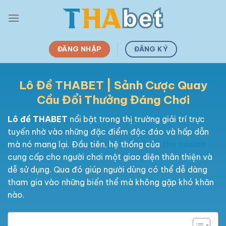
Bỏ
qua
nội
dung
ĐĂNG NHẬP
ĐĂNG KÝ
Lô Đề THABET | Sảnh Cược Quay
Cầu Đổi Thưởng Đáng Chơi
Lô đề THABET
nổi bật trong thị trường giải trí trực
tuyến nhờ vào những đặc điểm độc đáo và hấp dẫn
mà nó mang lại. Đầu tiên, hệ thống của
tha casino
cung cấp cho người chơi một giao diện thân thiện và
dễ sử dụng. Qua đó giúp người dùng có thể dễ dàng
tham gia vào những biến thể mà không gặp khó khăn
nào.
Nội dung bài viết