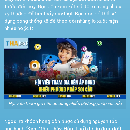
trước đến nay. Bạn cần xem xét số đã ra trong nhiều
kỳ thưởng để tìm thấy quy luật. Bạn còn có thể sử
dụng bảng thống kê để theo dõi những lô xuất hiện
nhiều hoặc ít.
Hội viên tham gia nên áp dụng nhiều phương pháp soi cầu
Ngoài ra khách hàng còn được sử dụng nguyên tắc
ngũ hành (Kim, Mộc, Thủy, Hỏa, Thổ) để dự đoán kết