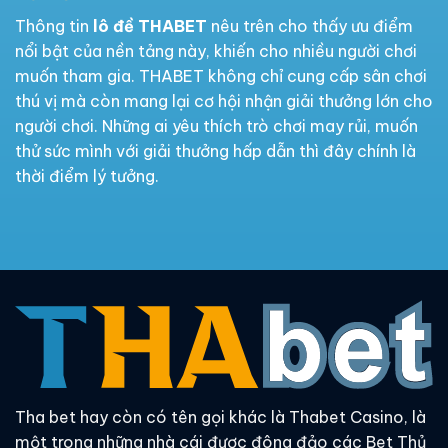
Thông tin
lô đề THABET
nêu trên cho thấy ưu điểm
nổi bật của nền tảng này, khiến cho nhiều người chơi
muốn tham gia. THABET không chỉ cung cấp sân chơi
thú vị mà còn mang lại cơ hội nhận giải thưởng lớn cho
người chơi. Những ai yêu thích trò chơi may rủi, muốn
thử sức mình với giải thưởng hấp dẫn thì đây chính là
thời điểm lý tưởng.
Tha bet hay còn có tên gọi khác là Thabet Casino, là
một trong những nhà cái được đông đảo các Bet Thủ