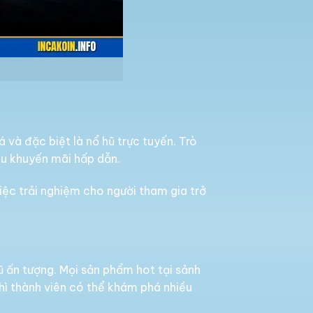
và đặc biệt là nổ hũ trực tuyến. Trò
ều khuyến mãi hấp dẫn.
iệc trải nghiệm cho người tham gia trở
hũ ấn tượng. Mọi sản phẩm hot tại sảnh
hì thành viên có thể khám phá nhiều