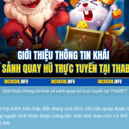
Giới thiệu thông tin khái về sảnh quay hũ trực tuyến tại THABET
cơ hội kiếm tiền hấp dẫn đang chờ đón, chỉ cần quay được t
 người chơi nhận được càng lớn. Hơn nữa, bạn còn có thể 
 đời.