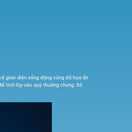
t kế giao diện sống động cùng đồ họa ấn
 để tích lũy vào quỹ thưởng chung. Số