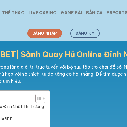
THỂ THAO
LIVE CASINO
GAME BÀI
BẮN CÁ
ESPORT
ĐĂNG NHẬP
ĐĂNG KÝ
ET| Sảnh Quay Hũ Online Đỉnh 
ong làng giải trí trực tuyến với bộ sưu tập trò chơi đồ sộ.
hù hợp với sở thích, từ đó tăng cơ hội thắng. Để tìm được
 tìm hiểu.
 Đỉnh Nhất Thị Trường
 THABET