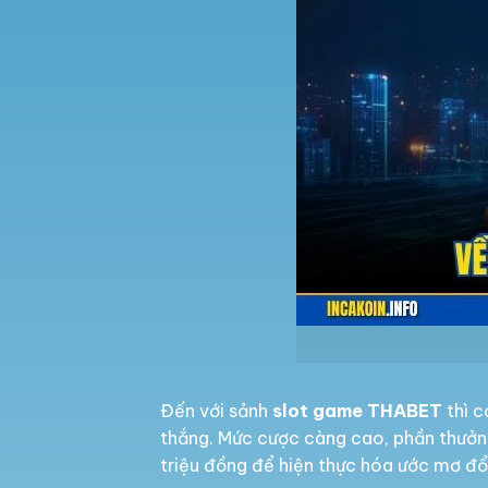
Đến với sảnh
slot game THABET
thì 
thắng. Mức cược càng cao, phần thưởng
triệu đồng để hiện thực hóa ước mơ đổi