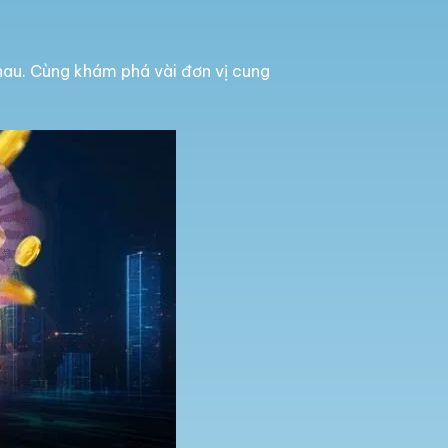
hau. Cùng khám phá vài đơn vị cung