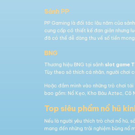
Sảnh PP
PP Gaming là đối tác lâu năm của sảnh
cung cấp có thiết kế đơn giản nhưng lu
đã có thể dễ dàng thu về số tiền mon
BNG
Thương hiệu BNG tại sảnh
slot game 
Tùy theo sở thích cá nhân, người chơ
Hoặc đắm mình vào những trò chơi tái h
bao gồm: Nổ Kẹo, Kho Báu Aztec, Cô M
Top siêu phẩm nổ hũ ki
Nếu là người yêu thích trò chơi nổ hũ, 
mang đến những trải nghiệm bùng nổ m