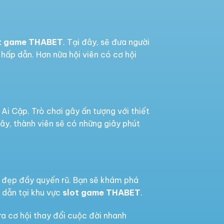
t game THABET
. Tại đây, sẽ đưa người
hấp dẫn. Hơn nữa hội viên có cơ hội
i Cập. Trò chơi gây ấn tượng với thiết
y, thành viên sẽ có những giây phút
h đẹp đầy quyến rũ. Bạn sẽ khám phá
 dẫn tại khu vực
slot game THABET
.
ra cơ hội thay đổi cuộc đời nhanh