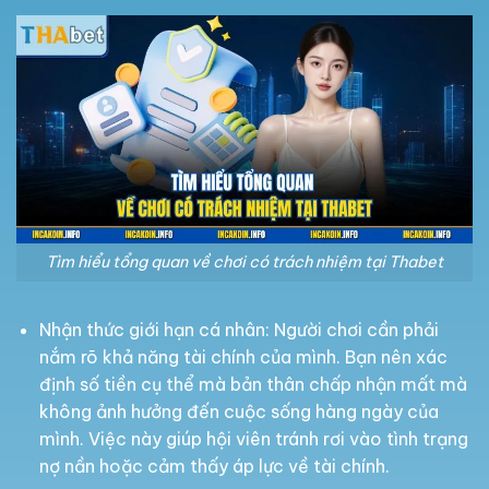
Tìm hiểu tổng quan về chơi có trách nhiệm tại Thabet
Nhận thức giới hạn cá nhân: Người chơi cần phải
nắm rõ khả năng tài chính của mình. Bạn nên xác
định số tiền cụ thể mà bản thân chấp nhận mất mà
không ảnh hưởng đến cuộc sống hàng ngày của
mình. Việc này giúp hội viên tránh rơi vào tình trạng
nợ nần hoặc cảm thấy áp lực về tài chính.