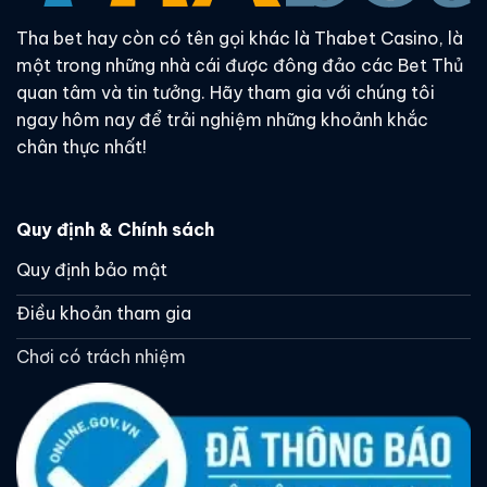
Tha bet hay còn có tên gọi khác là Thabet Casino, là
một trong những nhà cái được đông đảo các Bet Thủ
quan tâm và tin tưởng. Hãy tham gia với chúng tôi
ngay hôm nay để trải nghiệm những khoảnh khắc
chân thực nhất!
Quy định & Chính sách
Quy định bảo mật
Điều khoản tham gia
Chơi có trách nhiệm