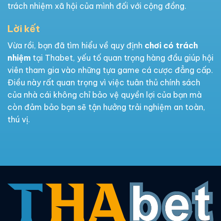
trách nhiệm xã hội của mình đối với cộng đồng.
Lời kết
Vừa rồi, bạn đã tìm hiểu về quy định
chơi có trách
nhiệm
tại Thabet, yếu tố quan trọng hàng đầu giúp hội
viên tham gia vào những tựa game cá cược đẳng cấp.
Điều này rất quan trọng vì việc tuân thủ chính sách
của nhà cái không chỉ bảo vệ quyền lợi của bạn mà
còn đảm bảo bạn sẽ tận hưởng trải nghiệm an toàn,
thú vị.