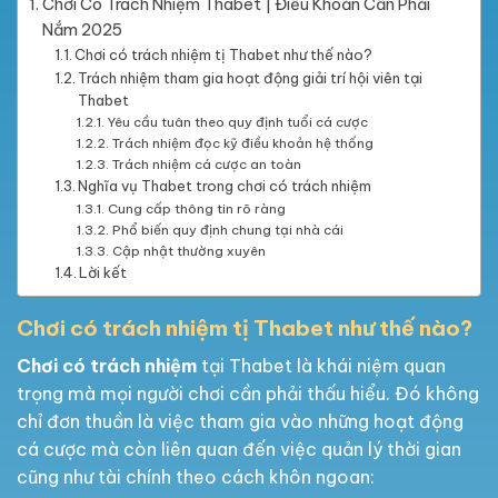
Chơi Có Trách Nhiệm Thabet | Điều Khoản Cần Phải
Nắm 2025
Chơi có trách nhiệm tị Thabet như thế nào?
Trách nhiệm tham gia hoạt động giải trí hội viên tại
Thabet
Yêu cầu tuân theo quy định tuổi cá cược
Trách nhiệm đọc kỹ điều khoản hệ thống
Trách nhiệm cá cược an toàn
Nghĩa vụ Thabet trong chơi có trách nhiệm
Cung cấp thông tin rõ ràng
Phổ biến quy định chung tại nhà cái
Cập nhật thường xuyên
Lời kết
Chơi có trách nhiệm tị Thabet như thế nào?
Chơi có trách nhiệm
tại Thabet là khái niệm quan
trọng mà mọi người chơi cần phải thấu hiểu. Đó không
chỉ đơn thuần là việc tham gia vào những hoạt động
cá cược mà còn liên quan đến việc quản lý thời gian
cũng như tài chính theo cách khôn ngoan: