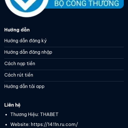
Hướng dẫn
Hướng dẫn đăng ký
Hướng dẫn đăng nhập
Cách nạp tiền
Cách rút tiền
Hướng dẫn tải app
Liên hệ
Thương Hiệu: THABET
Website:
https://1411n.ru.com/