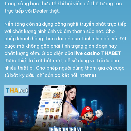
trong sòng bạc thực tế khi hội viên có thể tương tác
trực tiếp với Dealer thật.
Nền tảng còn sử dụng công nghệ truyền phát trực tiếp
với chất lượng hình ảnh và âm thanh sắc nét. Cho
phép khách hàng theo dõi cả quá trình chia bài và đặt
cược mà không gặp phải tình trạng gián đoạn hay
chất lượng kém. Giao diện của
live casino THABET
được thiết kế rất bắt mắt, dễ sử dụng và tối ưu cho
nhiều thiết bị. Cho phép người dùng tham gia cá cược
từ bất kỳ đâu, chỉ cần có kết nối Internet.