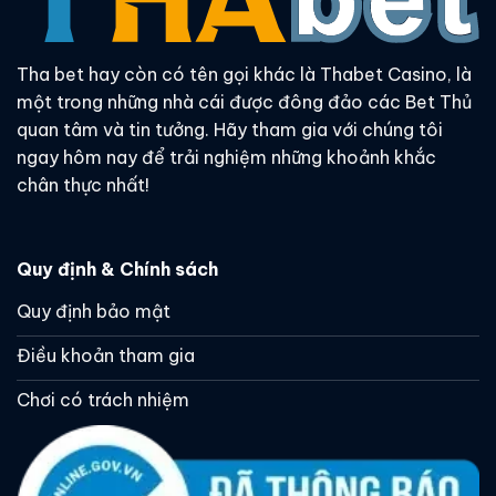
Tha bet hay còn có tên gọi khác là Thabet Casino, là
một trong những nhà cái được đông đảo các Bet Thủ
quan tâm và tin tưởng. Hãy tham gia với chúng tôi
ngay hôm nay để trải nghiệm những khoảnh khắc
chân thực nhất!
Quy định & Chính sách
Quy định bảo mật
Điều khoản tham gia
Chơi có trách nhiệm