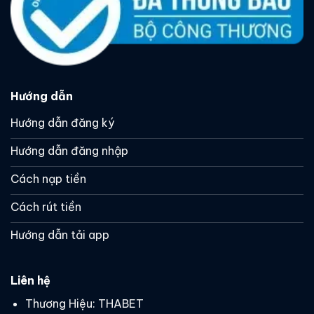
Hướng dẫn
Hướng dẫn đăng ký
Hướng dẫn đăng nhập
Cách nạp tiền
Cách rút tiền
Hướng dẫn tải app
Liên hệ
Thương Hiệu: THABET