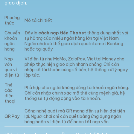
giao dịch.
Phương
Mô tả chi tiết
thức
Chuyển
Đây là
cách nạp tiền Thabet
thông dụng nhất với
khoản
sự hỗ trợ của nhiều ngân hàng lớn tại Việt Nam.
ngân
Người chơi có thể giao dịch qua Internet Banking
hàng
hoặc tại quầy.
Nạp
Ví điện tử như MoMo, ZaloPay, Viettel Money cho
vốn
phép thực hiện giao dịch nhanh chóng. Chỉ cần
qua ví
nhập số tài khoản cùng số tiền, hệ thống xử lý ngay
điện tử
lập tức.
Thẻ
Phù hợp cho người không dùng tài khoản ngân hàng.
cào
Chỉ cần nhập chính xác mã thẻ cùng mệnh giá, hệ
điện
thống sẽ tự động cộng vào tài khoản.
thoại
Công nghệ quét mã QR mang đến sự hiện đại tiện
QR Pay
lợi. Người chơi chỉ cần quét bằng ứng dụng ngân
hàng hoặc ví điện tử để hoàn tất nạp vốn.