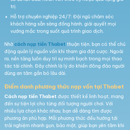
trị.
Hỗ trợ chuyên nghiệp 24/7: Đội ngũ chăm sóc
khách hàng sẵn sàng đồng hành, giải quyết mọi
vướng mắc trong suốt quá trình giao dịch.
Nhờ
cách nạp tiền Thabet
thuận tiện, bạn có thể chủ
động quản lý nguồn vốn khi tham gia đặt cược. Ngoài
ra, nền tảng luôn duy trì sự minh bạch trong mọi thao
tác tài chính. Đây chính là lý do khiến đông đảo người
dùng an tâm gắn bó lâu dài.
Điểm danh phương thức nạp vốn tại Thabet
Cách nạp tiền Thabet
được thiết kế linh hoạt, mang
đến sự tiện lợi cho từng đối tượng người chơi. Với
nhiều lựa chọn khác nhau, bạn dễ dàng tìm được
phương án phù hợp. Mỗi phương thức đều hướng tới
trải nghiệm nhanh gọn, bảo mật, giúp bạn yên tâm khi