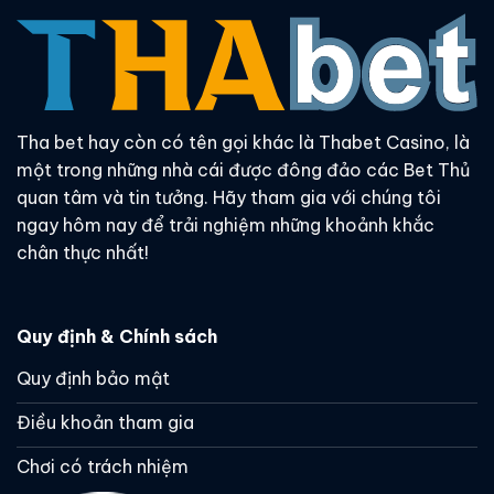
Tha bet hay còn có tên gọi khác là Thabet Casino, là
một trong những nhà cái được đông đảo các Bet Thủ
quan tâm và tin tưởng. Hãy tham gia với chúng tôi
ngay hôm nay để trải nghiệm những khoảnh khắc
chân thực nhất!
Quy định & Chính sách
Quy định bảo mật
Điều khoản tham gia
Chơi có trách nhiệm