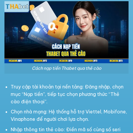
Cách nạp tiền Thabet qua thẻ cào
Truy cập tài khoản tại nền tảng: Đăng nhập, chọn
mục “Nạp tiền”, tiếp tục chọn phương thức “Thẻ
cào điện thoại”.
Chọn nhà mạng: Hệ thống hỗ trợ Viettel, Mobifone,
Vinaphone để người chơi lựa chọn.
Nhập thông tin thẻ cào: Điền mã số cùng số seri