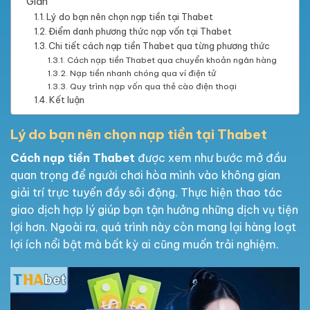
Giản
Lý do bạn nên chọn nạp tiền tại Thabet
Điểm danh phương thức nạp vốn tại Thabet
Chi tiết cách nạp tiền Thabet qua từng phương thức
Cách nạp tiền Thabet qua chuyển khoản ngân hàng
Nạp tiền nhanh chóng qua ví điện tử
Quy trình nạp vốn qua thẻ cào điện thoại
Kết luận
Lý do bạn nên chọn nạp tiền tại Thabet
Cách nạp tiền Thabet
được xem như bước mở đầu
quan trọng để người chơi hòa mình vào không gian
giải trí trực tuyến đầy sôi động. Thực hiện thao tác
giao dịch hợp lý giúp bạn tận hưởng những dịch vụ tiện
lợi hơn. Ngoài ra, quá trình này còn mang lại hàng loạt
lợi ích nổi bật mà bất kỳ ai cũng muốn trải nghiệm.