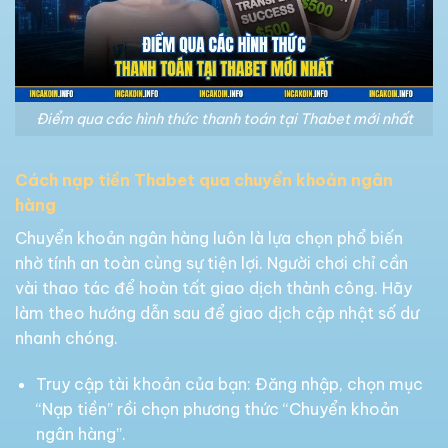
Điểm qua các hình thức thanh toán tại Thabet mới nhất
Cách nạp tiền Thabet qua chuyển khoản ngân
hàng
Chuyển khoản ngân hàng luôn là lựa chọn phổ biến
nhờ tính an toàn cùng sự tiện lợi. Người chơi chỉ cần
vài thao tác để hoàn tất giao dịch thành công. Hãy
làm theo hướng dẫn sau để giao dịch cập nhật số dư
nhanh chóng.
Truy cập tài khoản của bạn: Đăng nhập, chọn mục
“Nạp tiền” rồi chọn phương thức “Chuyển khoản
ngân hàng”.