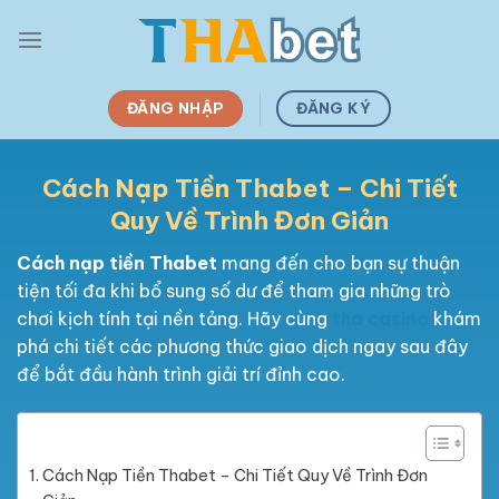
Bỏ
qua
nội
dung
ĐĂNG NHẬP
ĐĂNG KÝ
Cách Nạp Tiền Thabet – Chi Tiết
Quy Về Trình Đơn Giản
Cách nạp tiền Thabet
mang đến cho bạn sự thuận
tiện tối đa khi bổ sung số dư để tham gia những trò
chơi kịch tính tại nền tảng. Hãy cùng
tha casino
khám
phá chi tiết các phương thức giao dịch ngay sau đây
để bắt đầu hành trình giải trí đỉnh cao.
Nội dung bài viết
Cách Nạp Tiền Thabet – Chi Tiết Quy Về Trình Đơn