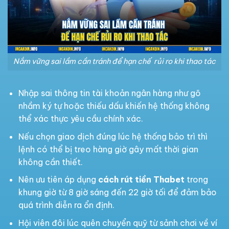
Nắm vững sai lầm cần tránh để hạn chế rủi ro khi thao tác
Nhập sai thông tin tài khoản ngân hàng như gõ
nhầm ký tự hoặc thiếu dấu khiến hệ thống không
thể xác thực yêu cầu chính xác.
Nếu chọn giao dịch đúng lúc hệ thống bảo trì thì
lệnh có thể bị treo hàng giờ gây mất thời gian
không cần thiết.
Nên ưu tiên áp dụng
cách rút tiền Thabet
trong
khung giờ từ 8 giờ sáng đến 22 giờ tối để đảm bảo
quá trình diễn ra ổn định.
Hội viên đôi lúc quên chuyển quỹ từ sảnh chơi về ví