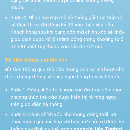
dụng để tránh nhầm lẫn phát sinh không mong
muốn.
Bước 4: Nhập mã otp mà hệ thống gửi trực tiếp về
số điện thoại đã đăng ký để xác thực yêu cầu.
Khách hàng sau khi cung cấp mã chính xác sẽ thấy
giao dịch được xử lý thành công trong khoảng từ 5
đến 10 phút tùy thuộc vào tốc độ kết nối.
Rút tiền thông qua thẻ cào
Rút tiền thông qua thẻ cào mang đến sự linh hoạt cho
khách hàng không sử dụng ngân hàng hay ví điện tử.
Bước 1: Đăng nhập tài khoản sau đó truy cập chọn
phương thức thẻ cào được hiển thị rõ ràng ngay
trên giao diện hệ thống.
Bước 2: Chọn chính xác nhà mạng đồng thời lựa
chọn mệnh giá phù hợp với hạn mức hỗ trợ được hệ
thống quy định cụ thể trong
cách rút tiền Thabet
.