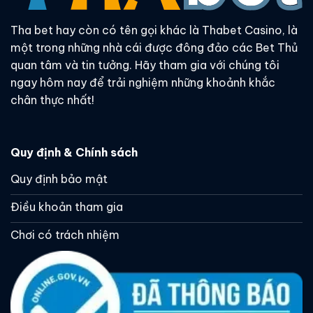
Tha bet hay còn có tên gọi khác là Thabet Casino, là
một trong những nhà cái được đông đảo các Bet Thủ
quan tâm và tin tưởng. Hãy tham gia với chúng tôi
ngay hôm nay để trải nghiệm những khoảnh khắc
chân thực nhất!
Quy định & Chính sách
Quy định bảo mật
Điều khoản tham gia
Chơi có trách nhiệm