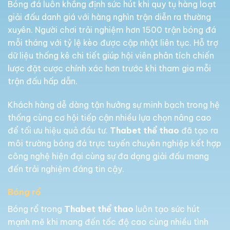
Bóng đá luôn khẳng định sức hút khi quy tụ hàng loạt
giải đấu danh giá với hàng nghìn trận diễn ra thường
xuyên. Người chơi trải nghiệm hơn 1500 trận bóng đá
mỗi tháng với tỷ lệ kèo được cập nhật liên tục. Hỗ trợ
dữ liệu thống kê chi tiết giúp hội viên phân tích chiến
lược đặt cược chính xác hơn trước khi tham gia mỗi
trận đấu hấp dẫn.
Khách hàng dễ dàng tận hưởng sự minh bạch trong hệ
thống cùng cơ hội tiếp cận nhiều lựa chọn nâng cao
để tối ưu hiệu quả đầu tư.
Thabet thể thao
đã tạo ra
môi trường bóng đá trực tuyến chuyên nghiệp kết hợp
công nghệ hiện đại cùng sự đa dạng giải đấu mang
đến trải nghiệm đáng tin cậy.
Bóng rổ
Bóng rổ trong
Thabet thể thao
luôn tạo sức hút
mạnh mẽ khi mang đến tốc độ cao cùng nhiều tình