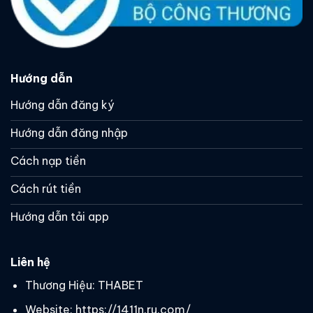
Hướng dẫn
Hướng dẫn đăng ký
Hướng dẫn đăng nhập
Cách nạp tiền
Cách rút tiền
Hướng dẫn tải app
Liên hệ
Thương Hiệu: THABET
Website:
https://1411n.ru.com/