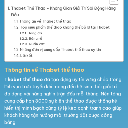
Thabet Thể Thao – Không Gian Giải Trí Sôi Động Hàng
Đầu
Thông tin về Thabet thể thao
Top siêu phẩm thể thao không thể bỏ lỡ tại Thabet
Bóng đá
Bóng rổ
Quần vợt
Những đơn vị cung cấp Thabet thể thao uy tín
Lời kết
Thông tin về Thabet thể thao
Thabet thể thao
đã tạo dựng uy tín vững chắc trong
lĩnh vực trực tuyến khi mang đến hệ sinh thái giải trí
đa dạng với hàng nghìn trận đấu mỗi tháng. Nền tảng
cung cấp hơn 3000 sự kiện thể thao được thống kê
hiển thị minh bạch cùng tỷ lệ kèo cạnh tranh cao giúp
khách hàng tận hưởng môi trường đặt cược công
bằng.