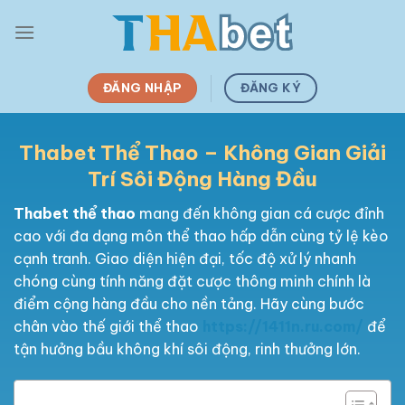
Bỏ
qua
nội
dung
ĐĂNG NHẬP
ĐĂNG KÝ
Thabet Thể Thao – Không Gian Giải
Trí Sôi Động Hàng Đầu
Thabet thể thao
mang đến không gian cá cược đỉnh
cao với đa dạng môn thể thao hấp dẫn cùng tỷ lệ kèo
cạnh tranh. Giao diện hiện đại, tốc độ xử lý nhanh
chóng cùng tính năng đặt cược thông minh chính là
điểm cộng hàng đầu cho nền tảng. Hãy cùng bước
chân vào thế giới thể thao
https://1411n.ru.com/
để
tận hưởng bầu không khí sôi động, rinh thưởng lớn.
Nội dung bài viết