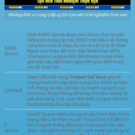
Những đơn vị cung cấp uy tín tạo nên trải nghiệm trọn vẹn
Sảnh SABA Sports được xem là lựa chọn truyền
thống khi cung cấp hơn 3000 trận đấu mỗi tháng
cùng kèo châu Á châu Âu tài xỉu với tỷ lệ ổn định.
SABA
Người chơi theo dõi trực tiếp World Cup UEFA
Sports
Champions League NBA Wimbledon cùng nhiều
giải đấu hấp dẫn khác ngay trên giao diện mượt
mà dễ thao tác.
Sảnh CMD368 trong
Thabet thể thao
gây ấn
tượng mạnh khi cập nhật trung bình 3000 sự kiện
mỗi tháng với tốc độ hiển thị nhanh cùng bố cục
CMD368
khoa học. Khách hàng dễ dàng tìm kiếm thông tin
giải đấu cùng tỷ lệ cược nhờ thiết kế giao diện linh
hoạt phù hợp nhu cầu đa dạng.
Sảnh E Sports dành cho người yêu thích điện tử khi
mang đến Liên Minh Huyền Thoại Dota 2 PUBG CS
E-
GO cùng hệ thống đặt cược minh bạch. Hội viên
Sports
được trải nghiệm không khí cạnh tranh sôi động từ