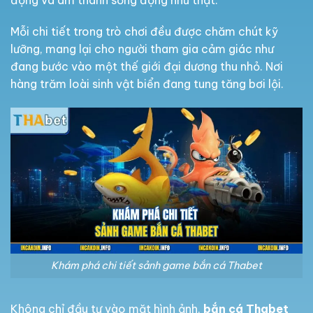
Mỗi chi tiết trong trò chơi đều được chăm chút kỹ
lưỡng, mang lại cho người tham gia cảm giác như
đang bước vào một thế giới đại dương thu nhỏ. Nơi
hàng trăm loài sinh vật biển đang tung tăng bơi lội.
Khám phá chi tiết sảnh game bắn cá Thabet
Không chỉ đầu tư vào mặt hình ảnh,
bắn cá Thabet