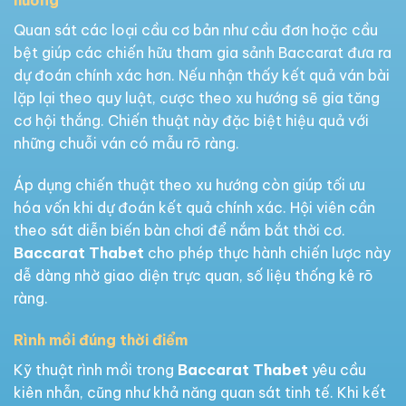
hướng
Quan sát các loại cầu cơ bản như cầu đơn hoặc cầu
bệt giúp các chiến hữu tham gia sảnh Baccarat đưa ra
dự đoán chính xác hơn. Nếu nhận thấy kết quả ván bài
lặp lại theo quy luật, cược theo xu hướng sẽ gia tăng
cơ hội thắng. Chiến thuật này đặc biệt hiệu quả với
những chuỗi ván có mẫu rõ ràng.
Áp dụng chiến thuật theo xu hướng còn giúp tối ưu
hóa vốn khi dự đoán kết quả chính xác. Hội viên cần
theo sát diễn biến bàn chơi để nắm bắt thời cơ.
Baccarat Thabet
cho phép thực hành chiến lược này
dễ dàng nhờ giao diện trực quan, số liệu thống kê rõ
ràng.
Rình mồi đúng thời điểm
Kỹ thuật rình mồi trong
Baccarat Thabet
yêu cầu
kiên nhẫn, cũng như khả năng quan sát tinh tế. Khi kết