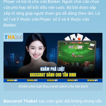
Player và hai lá cho cửa Banker. Người chơi cần chọn
cửa phù hợp để bắt đầu ván cược. Bộ bài được sắp
xếp rõ ràng giúp người tham gia dễ dàng theo dõi. Lá
số 1 và 3 thuộc cửa Player, số 2 và 4 thuộc cửa
Banker.
Khám phá luật Baccarat dành cho tân binh
Baccarat Thabet
tạo cảm giác đối kháng nhưng vẫn