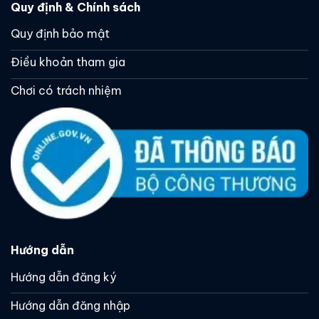
Quy định & Chính sách
Quy định bảo mật
Điều khoản tham gia
Chơi có trách nhiệm
Hướng dẫn
Hướng dẫn đăng ký
Hướng dẫn đăng nhập