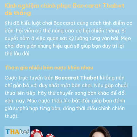
Kinh nghiệm chinh phục Baccarat Thabet
dễ thắng
Khi đã hiểu luật chơi Baccarat cùng cách tính điểm cơ
bản, hội viên có thể nâng cao cơ hội chiến thắng. Bí
quyết nằm ở việc quan sát kỹ lưỡng từng ván bài. Mẹo
chơi đơn giản nhưng hiệu quả sẽ giúp bạn duy trì lợi
thế lâu dài.
Tham gia nhiều bàn cược khác nhau
Cược trực tuyến trên
Baccarat Thabet
không nên
chỉ gắn bó với duy nhất một bàn chơi. Nếu gặp chuỗi
thua liên tiếp, hãy thử chuyển sang bàn khác để đổi
vận may. Mức cược thấp lúc bắt đầu giúp bạn đánh
giá sự phù hợp từng bàn, đồng thời điều chỉnh chiến
thuật.