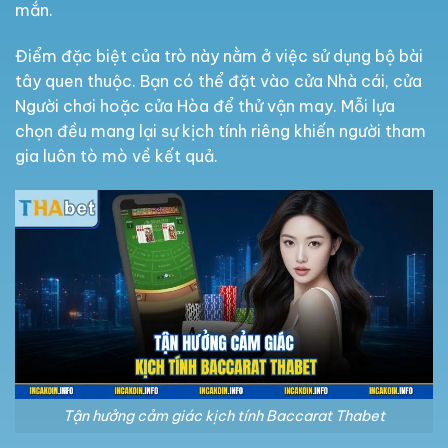
mắn.
Điểm đặc biệt của trò này nằm ở việc sử dụng bộ bài
tây quen thuộc. Bạn có thể đặt vào cửa Nhà cái, cửa
Người chơi hoặc cửa Hòa để thử vận may. Mỗi lựa
chọn đều mang lại sự kịch tính riêng khiến người tham
gia luôn tò mò về kết quả.
Tận hưởng cảm giác kịch tính Baccarat Thabet