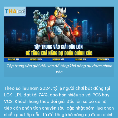
Tập trung vào giải đấu lớn để tăng khả năng dự đoán chính
xác
Theo số liệu năm 2024, tỷ lệ người chơi bắt đúng tại
LCK, LPL đạt tới 74%, cao hơn nhiều so với PCS hay
VCS. Khách hàng theo dõi giải đấu lớn sẽ có cơ hội
tiếp cận phân tích chuyên sâu, cập nhật sớm, lựa chọn
nhiều phụ hấp dẫn, từ đó tăng khả năng dự đoán chính