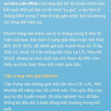
soi kèo Liên Minh
của từng đội để dự đoán chính xác
kết quả. Một số đội có lối chơi “kỵ giơ”, ví dụ Gen.G
thắng DRX trong 7 trên 8 trận gần nhất, bất kể phong
độ tổng thể hiện tại.
Khách hàng nên kiểm tra tỷ lệ thắng trong 5 đến 10
trận vừa qua, đặc biệt ở cùng giải đấu hoặc thể thức
BO1, BO3, BO5, để đánh giá sức mạnh thực tế. Ví dụ,
JDG có chuỗi 10 trận thắng liên tiếp tại LPL Mùa Hè
2024, nhưng lại chơi dưới sức khi tham dự MSI, cho
thấy sự khác biệt theo bối cảnh giải đấu.
Tập trung vào giải đấu lớn
Tập trung vào những giải đấu lớn như LCK, LPL, MSI,
Worlds để nâng cao độ chính xác. Các giải đấu này
quy tụ đội tuyển mạnh, thi đấu nghiêm túc, dữ liệu
thống kê đầy đủ, ít biến động bất thường trong kết
quả.