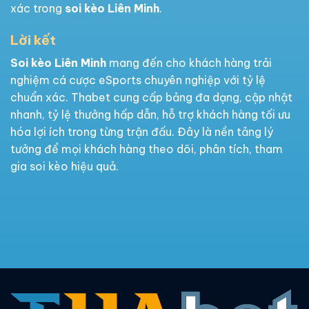
xác trong
soi kèo Liên Minh
.
Lời kết
Soi kèo Liên Minh
mang đến cho khách hàng trải
nghiệm cá cược eSports chuyên nghiệp với tỷ lệ
chuẩn xác. Thabet cung cấp bảng đa dạng, cập nhật
nhanh, tỷ lệ thưởng hấp dẫn, hỗ trợ khách hàng tối ưu
hóa lợi ích trong từng trận đấu. Đây là nền tảng lý
tưởng để mọi khách hàng theo dõi, phân tích, tham
gia soi kèo hiệu quả.