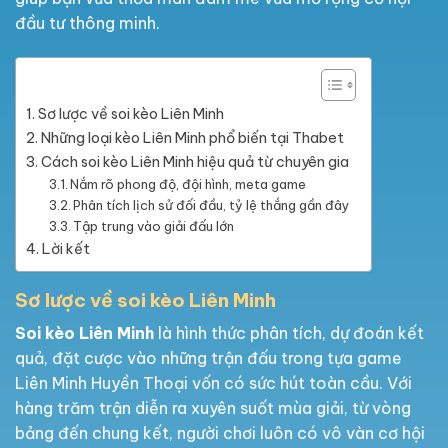
đầu tư thông minh.
Nội dung bài viết
Sơ lược về soi kèo Liên Minh
Những loại kèo Liên Minh phổ biến tại Thabet
Cách soi kèo Liên Minh hiệu quả từ chuyên gia
Nắm rõ phong độ, đội hình, meta game
Phân tích lịch sử đối đầu, tỷ lệ thắng gần đây
Tập trung vào giải đấu lớn
Lời kết
Sơ lược về soi kèo Liên Minh
Soi kèo Liên Minh
là hình thức phân tích, dự đoán kết
quả, đặt cược vào những trận đấu trong tựa game
Liên Minh Huyền Thoại vốn có sức hút toàn cầu. Với
hàng trăm trận diễn ra xuyên suốt mùa giải, từ vòng
bảng đến chung kết, người chơi luôn có vô vàn cơ hội