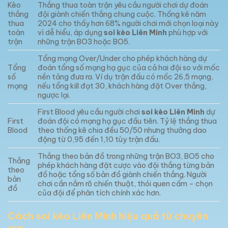
Kèo
Thắng thua toàn trận yêu cầu người chơi dự đoán
thắng
đội giành chiến thắng chung cuộc. Thống kê năm
thua
2024 cho thấy hơn 68% người chơi mới chọn loại này
toàn
vì dễ hiểu, áp dụng
soi kèo Liên Minh
phù hợp với
trận
những trận BO3 hoặc BO5.
Tổng mạng Over/Under cho phép khách hàng dự
Tổng
đoán tổng số mạng hạ gục của cả hai đội so với mốc
số
nền tảng đưa ra. Ví dụ trận đấu có mốc 26,5 mạng,
mạng
nếu tổng kill đạt 30, khách hàng đặt Over thắng,
ngược lại.
First Blood yêu cầu người chơi
soi kèo Liên Minh
dự
First
đoán đội có mạng hạ gục đầu tiên. Tỷ lệ thắng thua
Blood
theo thống kê chia đều 50/50 nhưng thưởng dao
động từ 0,95 đến 1,10 tùy trận đấu.
Thắng theo bản đồ trong những trận BO3, BO5 cho
Thắng
phép khách hàng đặt cược vào đội thắng từng bản
theo
đồ hoặc tổng số bản đồ giành chiến thắng. Người
bản
chơi cần nắm rõ chiến thuật, thói quen cấm – chọn
đồ
của đội để phân tích chính xác hơn.
Cách soi kèo Liên Minh hiệu quả từ chuyên
gia